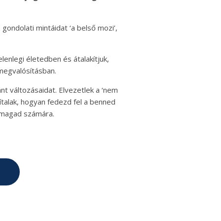
ndolati mintáidat ‘a belső mozi’,
lenlegi életedben és átalakítjuk,
megvalósításban.
t változásaidat. Elvezetlek a ‘nem
talak, hogyan fedezd fel a benned
 magad számára.