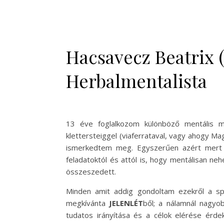
Hacsavecz Beatrix (
Herbalmentalista
13 éve foglalkozom különböző mentális m
klettersteiggel (viaferrataval, vagy ahogy M
ismerkedtem meg. Egyszerűen azért mert fé
feladatoktól és attól is, hogy mentálisan n
összeszedett.
Minden amit addig gondoltam ezekről a sp
megkívánta
JELENLÉT
ből; a nálamnál nagyo
tudatos irányítása és a célok elérése érd