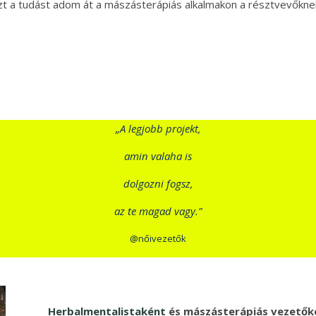
zt a tudást adom át a mászásterápiás alkalmakon a résztvevőknek
„A legjobb projekt,
amin valaha is
dolgozni fogsz,
az te magad vagy.”
@nőivezetők
Herbalmentalistaként
és mászásterápiás vezetők