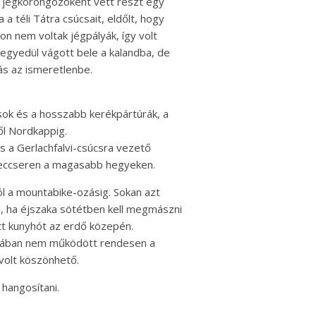
r jégkorongozóként vett részt egy
 téli Tátra csúcsait, eldőlt, hogy
n nem voltak jégpályák, így volt
y egyedül vágott bele a kalandba, de
ás az ismeretlenbe.
sok és a hosszabb kerékpártúrák, a
ől Nordkappig.
s a Gerlachfalvi-csúcsra vezető
leccseren a magasabb hegyeken.
ól a mountabike-ozásig. Sokan azt
l, ha éjszaka sötétben kell megmászni
tt kunyhót az erdő közepén.
áliában nem működött rendesen a
 volt köszönhető.
 hangosítani.