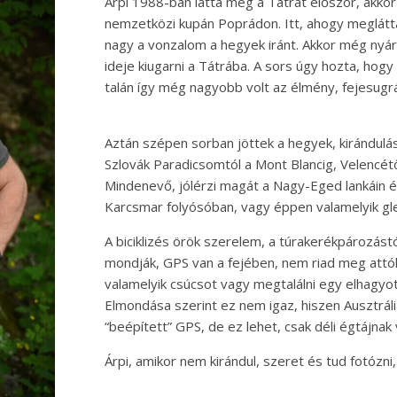
Árpi 1988-ban látta meg a Tátrát először, akko
nemzetközi kupán Poprádon. Itt, ahogy meglátta a
nagy a vonzalom a hegyek iránt. Akkor még nyáro
ideje kiugarni a Tátrába. A sors úgy hozta, hog
talán így még nagyobb volt az élmény, fejesugr
Aztán szépen sorban jöttek a hegyek, kirándulá
Szlovák Paradicsomtól a Mont Blancig, Velencét
Mindenevő, jólérzi magát a Nagy-Eged lankáin é
Karcsmar folyósóban, vagy éppen valamelyik g
A biciklizés örök szerelem, a túrakerékpározást
mondják, GPS van a fejében, nem riad meg attó
valamelyik csúcsot vagy megtalálni egy elhagyo
Elmondása szerint ez nem igaz, hiszen Ausztr
“beépített” GPS, de ez lehet, csak déli égtájnak
Árpi, amikor nem kirándul, szeret és tud fotózni,