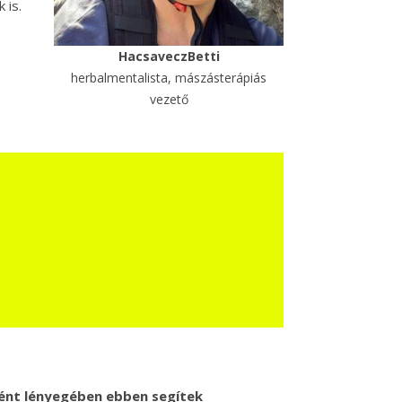
 is.
HacsaveczBetti
herbalmentalista, mászásterápiás
vezető
ént lényegében ebben segítek