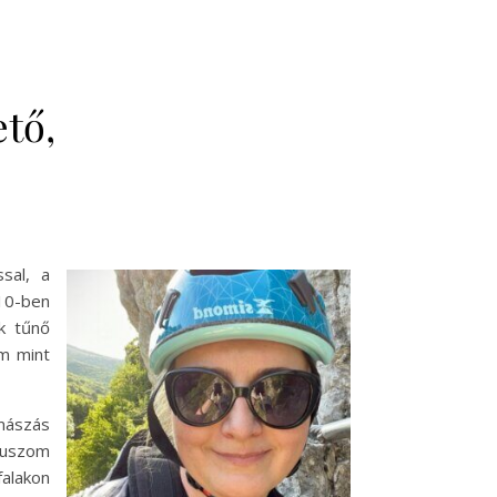
ető,
sal, a
010-ben
k tűnő
am mint
mászás
kuszom
alakon