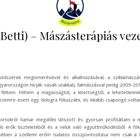
Betti) – Mászásterápiás vez
ódszerek megismerésével és alkalmazásával; a sziklamászás
agyarországon hívják: vasalt utakkal), falmászással pedig 2009-2
ltem. Féltem a magasságtól, a kitettségtől, a lehetetlenne
ehezemre esett egy dologra fókuszálni, és inkább csapongó volt
ortokról hamar megdőlni látszott és gyorsan profitáltam a 
bb erők tiszteletéből és a velük való együttműködésből. A fó
ekében a szellemi erőm tudatos összpontosítása nem csak a f