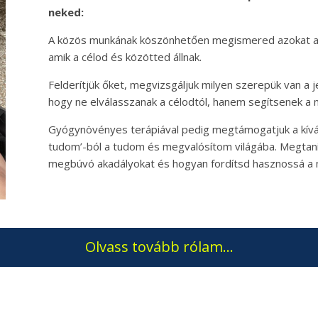
neked:
A közös munkának köszönhetően megismered azokat a go
amik a célod és közötted állnak.
Felderítjük őket, megvizsgáljuk milyen szerepük van a je
hogy ne elválasszanak a célodtól, hanem segítsenek a 
Gyógynövényes terápiával pedig megtámogatjuk a kíván
tudom’-ból a tudom és megvalósítom világába. Megtaní
megbúvó akadályokat és hogyan fordítsd hasznossá a
Olvass tovább rólam…