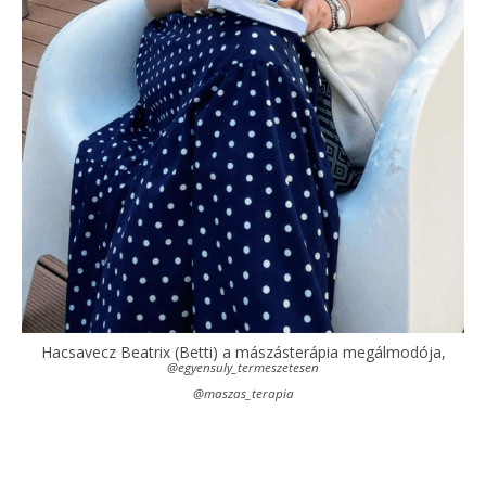
Hacsavecz Beatrix (Betti) a mászásterápia megálmodója,
@egyensuly_termeszetesen
@maszas_terapia