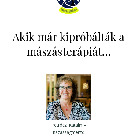
Akik már kipróbálták a
mászásterápiát…
Petróczi Katalin –
házasságmentő