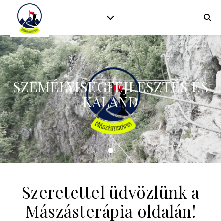
SZEMÉLYISÉGFEJLESZTÉS ÉS
KALAND
Szeretettel üdvözlünk a
Mászásterápia oldalán!