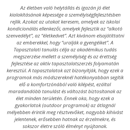
Az életben való helytállás és igazán jó élet
kialakításának képessége a személyiségfejlesztésben
rejlik. Azokat az utakat keresem, amelyek az iskolai
kondicionálás ellenkezői, amelyek fejlesztik az “alkotó
szenvedélyt”, az “életkedvet”. Azt kívánom elsajátíttatni
az emberekkel, hogy “uralják a gyengéiket”. A
Tapasztalati tanulás célja az akadémikus tudás
megszerzése mellett a személyiség és az érettség
fejlesztése az aktív tapasztalatszerzés folyamatán
keresztül. A tapasztalatok azt bizonyítják, hogy ezek a
programok más módszereknél hatékonyabban segítik
elő a komfortzónából való kilépést, ezáltal
maradandóbb tanulást és változást biztosítanak az
élet minden területén. Ennek oka, hogy ezek a
gyakorlatok (outdoor programok) az átlagnál
mélyebben érintik meg résztvevőket, nagyobb kihívást
jelentenek, erősebben hatnak az érzelmekre, és
sokszor életre szóló élményt nyújtanak.