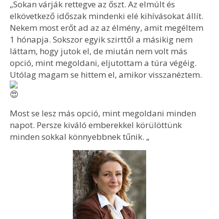
„Sokan várják rettegve az őszt. Az elmúlt és
elkövetkező időszak mindenki elé kihívásokat állít.
Nekem most erőt ad az az élmény, amit megéltem
1 hónapja. Sokszor egyik szirttől a másikig nem
láttam, hogy jutok el, de miután nem volt más
opció, mint megoldani, eljutottam a túra végéig.
Utólag magam se hittem el, amikor visszanéztem.
Most se lesz más opció, mint megoldani minden
napot. Persze kiváló emberekkel körülöttünk
minden sokkal könnyebbnek tűnik. „