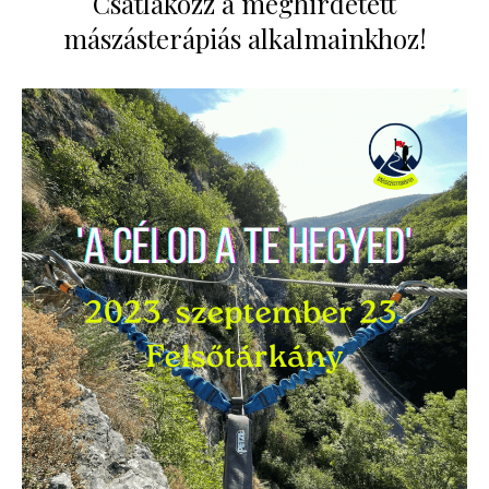
Csatlakozz a meghirdetett
mászásterápiás alkalmainkhoz!