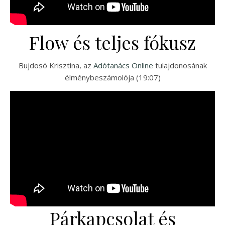
Flow és teljes fókusz
Bujdosó Krisztina, az
Adótanács Online
tulajdonosának
élménybeszámolója (19:07)
Párkapcsolat és