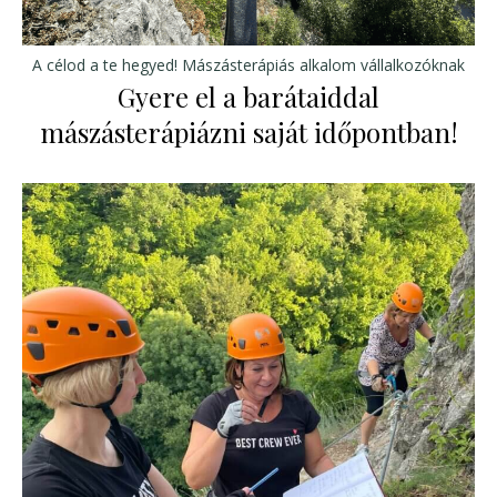
A célod a te hegyed! Mászásterápiás alkalom vállalkozóknak
Gyere el a barátaiddal
mászásterápiázni saját időpontban!