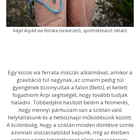
Kájel Árpád via ferrata túravezető, sportrekreáció oktató
Egy közös via ferrata mászás alkalmával, amikor a
gravitáció túl nagynak, az izmaim pedig túl
gyengének bizonyultak a falon (Betti), el kellett
fogadnom Árpi segítségét, hogy tovább tudjak
haladni. Többedjére hasított belém a felimerés,
hogy mennyi párhuzam van a sziklán való
helytállásunk és a hétköznapi működésünk között.
A különbség, hogy a sziklán minden döntésre szinte
azonnali visszacsatolást kapunk, míg az életben
sokszor szinte lehetetlennek tűnik visszakeresni,