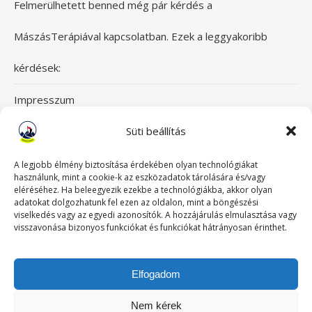
Felmerülhetett benned még pár kérdés a
MászásTerápiával kapcsolatban. Ezek a leggyakoribb
kérdések:
Impresszum
Süti beállítás
Itt érsz el bennünket!
Mászásterápia csapata
A legjobb élmény biztosítása érdekében olyan technológiákat
használunk, mint a cookie-k az eszközadatok tárolására és/vagy
eléréséhez. Ha beleegyezik ezekbe a technológiákba, akkor olyan
Szeretettel üdvözlünk a Mászásterápia oldalán! Gyere,
adatokat dolgozhatunk fel ezen az oldalon, mint a böngészési
viselkedés vagy az egyedi azonosítók. A hozzájárulás elmulasztása vagy
nézz körül!
visszavonása bizonyos funkciókat és funkciókat hátrányosan érinthet.
TABUDÖNTÖGETŐ MászásTerápia
Elfogadom
Történeteink
Nem kérek