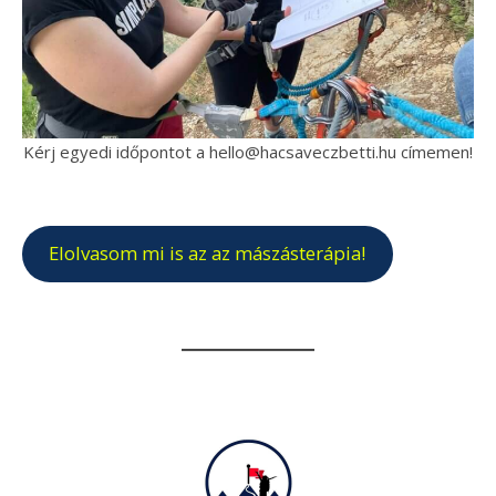
Kérj egyedi időpontot a hello@hacsaveczbetti.hu címemen!
Elolvasom mi is az az mászásterápia!