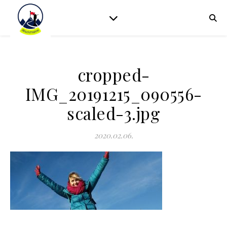
cropped-
IMG_20191215_090556-
scaled-3.jpg
2020.02.06.