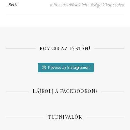
cropped-IMG_20191215_090556-scaled-3.j
-
Betti
a hozzászólások lehetősége kikapcsolva
KÖVESS AZ INSTÁN!
Kövess az Instagramon
LÁJKOLJ A FACEBOOKON!
TUDNIVALÓK