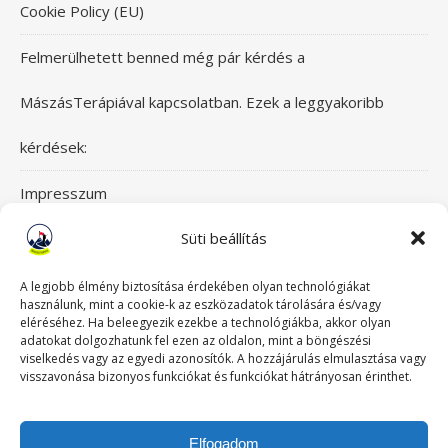
Cookie Policy (EU)
Felmerülhetett benned még pár kérdés a
MászásTerápiával kapcsolatban. Ezek a leggyakoribb
kérdések:
Impresszum
Süti beállítás
Itt érsz el bennünket!
Mászásterápia csapata
A legjobb élmény biztosítása érdekében olyan technológiákat
használunk, mint a cookie-k az eszközadatok tárolására és/vagy
eléréséhez. Ha beleegyezik ezekbe a technológiákba, akkor olyan
Szeretettel üdvözlünk a Mászásterápia oldalán! Gyere,
adatokat dolgozhatunk fel ezen az oldalon, mint a böngészési
viselkedés vagy az egyedi azonosítók. A hozzájárulás elmulasztása vagy
nézz körül!
visszavonása bizonyos funkciókat és funkciókat hátrányosan érinthet.
TABUDÖNTÖGETŐ MászásTerápia
Elfogadom