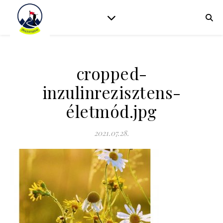
cropped-
inzulinrezisztens-
életmód.jpg
2021.07.28.