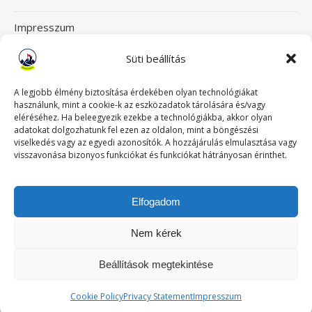
Impresszum
Süti beállítás
Itt érsz el bennünket!
Mászásterápia csapata
A legjobb élmény biztosítása érdekében olyan technológiákat
használunk, mint a cookie-k az eszközadatok tárolására és/vagy
eléréséhez. Ha beleegyezik ezekbe a technológiákba, akkor olyan
Szeretettel üdvözlünk a Mászásterápia oldalán! Gyere,
adatokat dolgozhatunk fel ezen az oldalon, mint a böngészési
viselkedés vagy az egyedi azonosítók. A hozzájárulás elmulasztása vagy
nézz körül!
visszavonása bizonyos funkciókat és funkciókat hátrányosan érinthet.
TABUDÖNTÖGETŐ MászásTerápia
Elfogadom
Történeteink
Nem kérek
Beállítások megtekintése
Ashe a sablont készítette:
WP Royal
.
Cookie Policy
Privacy Statement
Impresszum