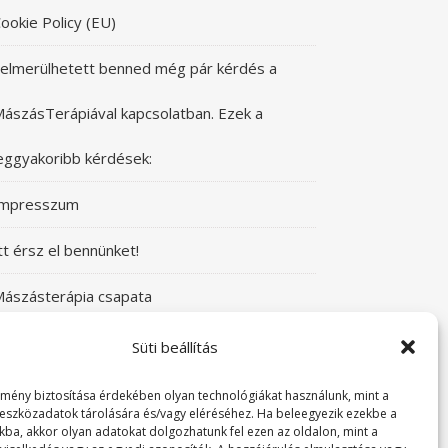
ookie Policy (EU)
elmerülhetett benned még pár kérdés a
ászásTerápiával kapcsolatban. Ezek a
eggyakoribb kérdések:
Impresszum
tt érsz el bennünket!
ászásterápia csapata
zeretettel üdvözlünk a Mászásterápia oldalán!
Süti beállítás
yere, nézz körül!
lmény biztosítása érdekében olyan technológiákat használunk, mint a
 eszközadatok tárolására és/vagy eléréséhez. Ha beleegyezik ezekbe a
kba, akkor olyan adatokat dolgozhatunk fel ezen az oldalon, mint a
TABUDÖNTÖGETŐ MászásTerápia