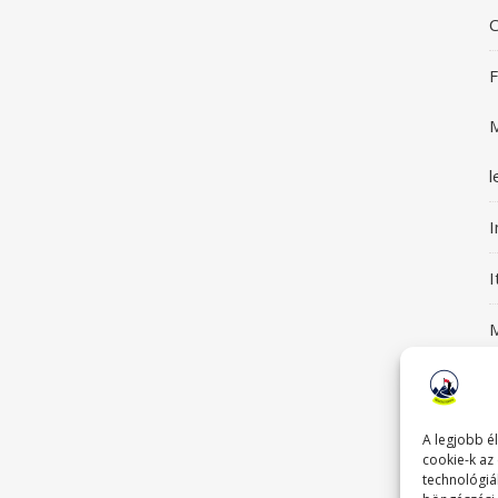
C
F
M
l
I
M
S
G
A legjobb é
cookie-k az
technológiá