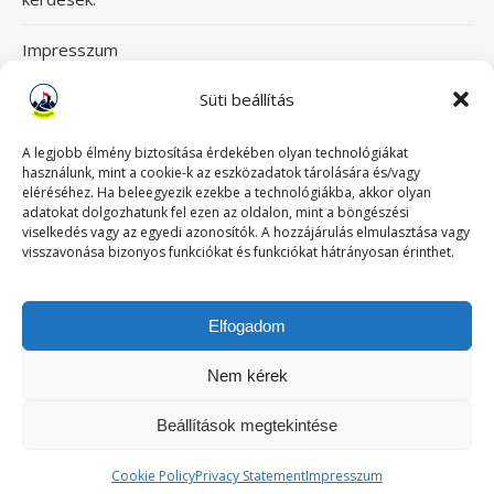
Impresszum
Süti beállítás
Itt érsz el bennünket!
Mászásterápia csapata
A legjobb élmény biztosítása érdekében olyan technológiákat
használunk, mint a cookie-k az eszközadatok tárolására és/vagy
eléréséhez. Ha beleegyezik ezekbe a technológiákba, akkor olyan
Szeretettel üdvözlünk a Mászásterápia oldalán! Gyere,
adatokat dolgozhatunk fel ezen az oldalon, mint a böngészési
viselkedés vagy az egyedi azonosítók. A hozzájárulás elmulasztása vagy
nézz körül!
visszavonása bizonyos funkciókat és funkciókat hátrányosan érinthet.
TABUDÖNTÖGETŐ MászásTerápia
Elfogadom
Történeteink
Nem kérek
Beállítások megtekintése
Ashe a sablont készítette:
WP Royal
.
Cookie Policy
Privacy Statement
Impresszum