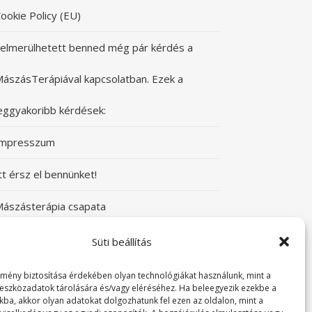
ookie Policy (EU)
elmerülhetett benned még pár kérdés a
ászásTerápiával kapcsolatban. Ezek a
eggyakoribb kérdések:
Impresszum
tt érsz el bennünket!
ászásterápia csapata
zeretettel üdvözlünk a Mászásterápia oldalán!
Süti beállítás
yere, nézz körül!
lmény biztosítása érdekében olyan technológiákat használunk, mint a
 eszközadatok tárolására és/vagy eléréséhez. Ha beleegyezik ezekbe a
kba, akkor olyan adatokat dolgozhatunk fel ezen az oldalon, mint a
TABUDÖNTÖGETŐ MászásTerápia