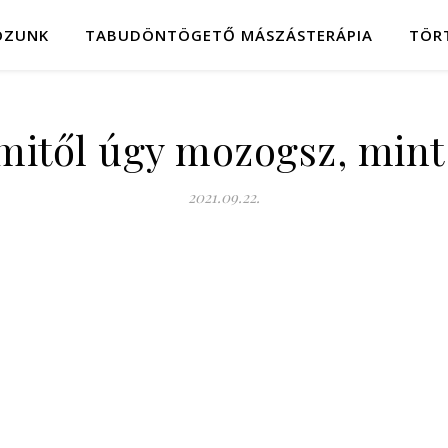
OZUNK
TABUDÖNTÖGETŐ MÁSZÁSTERÁPIA
TÖR
mitől úgy mozogsz, mint
2021.09.22.