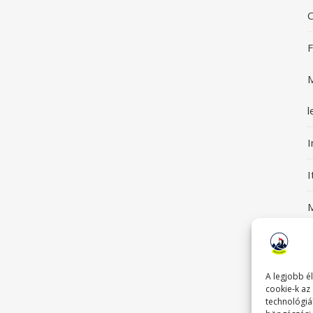
C
F
M
l
I
M
S
G
A legjobb é
cookie-k az
technológiá