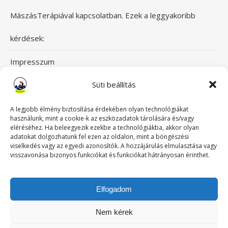
MászásTerápiával kapcsolatban. Ezek a leggyakoribb
kérdések:
Impresszum
Süti beállítás
Itt érsz el bennünket!
Mászásterápia csapata
A legjobb élmény biztosítása érdekében olyan technológiákat
használunk, mint a cookie-k az eszközadatok tárolására és/vagy
eléréséhez. Ha beleegyezik ezekbe a technológiákba, akkor olyan
Szeretettel üdvözlünk a Mászásterápia oldalán! Gyere,
adatokat dolgozhatunk fel ezen az oldalon, mint a böngészési
viselkedés vagy az egyedi azonosítók. A hozzájárulás elmulasztása vagy
nézz körül!
visszavonása bizonyos funkciókat és funkciókat hátrányosan érinthet.
TABUDÖNTÖGETŐ MászásTerápia
Elfogadom
Történeteink
Nem kérek