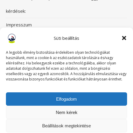
kérdések:
Impresszum
Süti beállítás
Itt érsz el bennünket!
Mászásterápia csapata
A legjobb élmény biztosítása érdekében olyan technológiákat
használunk, mint a cookie-k az eszközadatok tárolására és/vagy
eléréséhez. Ha beleegyezik ezekbe a technológiákba, akkor olyan
Szeretettel üdvözlünk a Mászásterápia oldalán! Gyere,
adatokat dolgozhatunk fel ezen az oldalon, mint a böngészési
viselkedés vagy az egyedi azonosítók. A hozzájárulás elmulasztása vagy
nézz körül!
visszavonása bizonyos funkciókat és funkciókat hátrányosan érinthet.
TABUDÖNTÖGETŐ MászásTerápia
Elfogadom
Történeteink
Nem kérek
Beállítások megtekintése