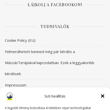
LÁJKOLJ A FACEBOOKON!
TUDNIVALÓK
Cookie Policy (EU)
Felmerülhetett benned még pár kérdés a
MászásTerápiával kapcsolatban. Ezek a leggyakoribb
kérdések:
Impresszum
Süti beállítás
Itt érsz el bennünket!
Mászásterápia csapata
A legjobb élmény biztosítása érdekében olyan technológiákat