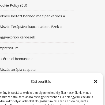
ookie Policy (EU)
elmerülhetett benned még pár kérdés a
ászásTerápiával kapcsolatban. Ezek a
eggyakoribb kérdések:
Impresszum
tt érsz el bennünket!
ászásterápia csapata
zeretettel üdvözlünk a Mászásterápia oldalán!
Süti beállítás
yere, nézz körül!
lmény biztosítása érdekében olyan technológiákat használunk, mint a
 eszközadatok tárolására és/vagy eléréséhez. Ha beleegyezik ezekbe a
kba, akkor olyan adatokat dolgozhatunk fel ezen az oldalon, mint a
TABUDÖNTÖGETŐ MászásTerápia