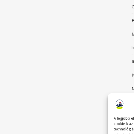
C
F
M
l
I
M
S
G
A legjobb é
cookie-k az
technológiá