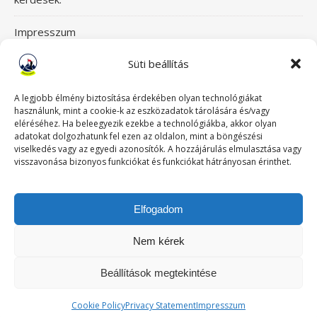
Impresszum
Süti beállítás
Itt érsz el bennünket!
Mászásterápia csapata
A legjobb élmény biztosítása érdekében olyan technológiákat
használunk, mint a cookie-k az eszközadatok tárolására és/vagy
eléréséhez. Ha beleegyezik ezekbe a technológiákba, akkor olyan
Szeretettel üdvözlünk a Mászásterápia oldalán! Gyere,
adatokat dolgozhatunk fel ezen az oldalon, mint a böngészési
viselkedés vagy az egyedi azonosítók. A hozzájárulás elmulasztása vagy
nézz körül!
visszavonása bizonyos funkciókat és funkciókat hátrányosan érinthet.
TABUDÖNTÖGETŐ MászásTerápia
Elfogadom
Történeteink
Nem kérek
Beállítások megtekintése
Ashe a sablont készítette:
WP Royal
.
Cookie Policy
Privacy Statement
Impresszum