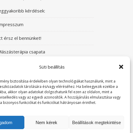
eggyakoribb kérdések:
Impresszum
tt érsz el bennünket!
ászásterápia csapata
zeretettel üdvözlünk a Mászásterápia oldalán!
Süti beállítás
yere, nézz körül!
lmény biztosítása érdekében olyan technológiákat használunk, mint a
 eszközadatok tárolására és/vagy eléréséhez. Ha beleegyezik ezekbe a
kba, akkor olyan adatokat dolgozhatunk fel ezen az oldalon, mint a
TABUDÖNTÖGETŐ MászásTerápia
viselkedés vagy az egyedi azonosítók. A hozzájárulás elmulasztása vagy
a bizonyos funkciókat és funkciókat hátrányosan érinthet.
örténeteink
ogadom
Nem kérek
Beállítások megtekintése