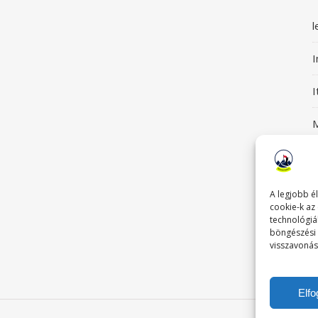
l
I
M
S
G
A legjobb é
cookie-k az
technológiá
böngészési 
visszavonás
T
Elf