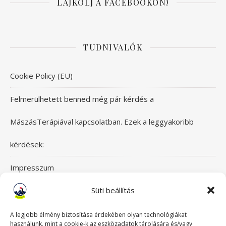
LÁJKOLJ A FACEBOOKON!
TUDNIVALÓK
Cookie Policy (EU)
Felmerülhetett benned még pár kérdés a
MászásTerápiával kapcsolatban. Ezek a leggyakoribb
kérdések:
Impresszum
Süti beállítás
Itt érsz el bennünket!
Mászásterápia csapata
A legjobb élmény biztosítása érdekében olyan technológiákat
használunk, mint a cookie-k az eszközadatok tárolására és/vagy