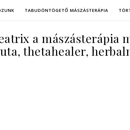
OZUNK
TABUDÖNTÖGETŐ MÁSZÁSTERÁPIA
TÖR
eatrix a mászásterápia 
euta, thetahealer, herbal