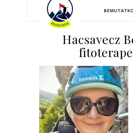
BEMUTATK
Hacsavecz B
fitoterap