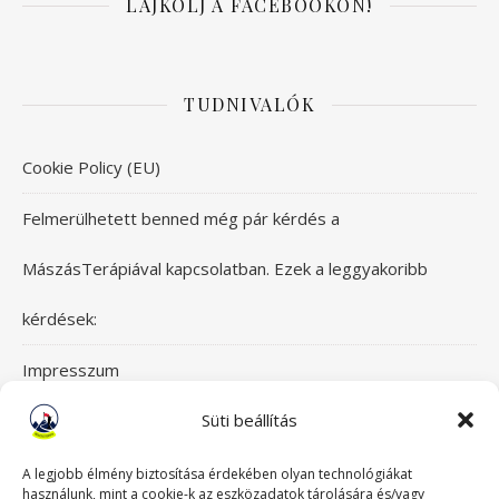
LÁJKOLJ A FACEBOOKON!
TUDNIVALÓK
Cookie Policy (EU)
Felmerülhetett benned még pár kérdés a
MászásTerápiával kapcsolatban. Ezek a leggyakoribb
kérdések:
Impresszum
Süti beállítás
Itt érsz el bennünket!
Mászásterápia csapata
A legjobb élmény biztosítása érdekében olyan technológiákat
használunk, mint a cookie-k az eszközadatok tárolására és/vagy