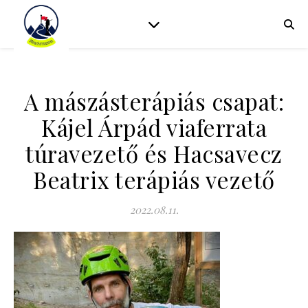
A mászásterápiás csapat:
Kájel Árpád viaferrata
túravezető és Hacsavecz
Beatrix terápiás vezető
2022.08.11.