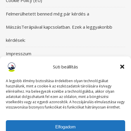
Cookie Policy (EU)
Felmerülhetett benned még pár kérdés a
MászásTerápiával kapcsolatban. Ezek a leggyakoribb
kérdések:
Impresszum
Süti beállítás
Itt érsz el bennünket!
Mászásterápia csapata
A legjobb élmény biztosítása érdekében olyan technológiákat
használunk, mint a cookie-k az eszközadatok tárolására és/vagy
eléréséhez. Ha beleegyezik ezekbe a technológiákba, akkor olyan
Szeretettel üdvözlünk a Mászásterápia oldalán! Gyere,
adatokat dolgozhatunk fel ezen az oldalon, mint a böngészési
viselkedés vagy az egyedi azonosítók. A hozzájárulás elmulasztása vagy
nézz körül!
visszavonása bizonyos funkciókat és funkciókat hátrányosan érinthet.
TABUDÖNTÖGETŐ MászásTerápia
Elfogadom