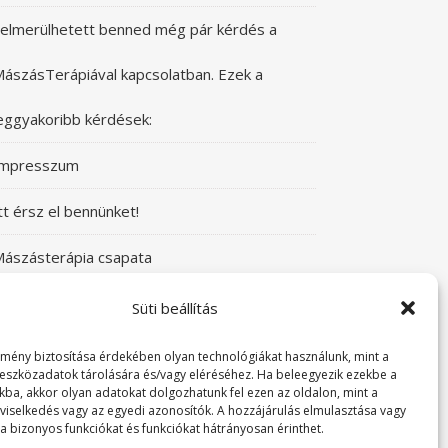
elmerülhetett benned még pár kérdés a
ászásTerápiával kapcsolatban. Ezek a
eggyakoribb kérdések:
Impresszum
tt érsz el bennünket!
ászásterápia csapata
zeretettel üdvözlünk a Mászásterápia oldalán!
Süti beállítás
yere, nézz körül!
lmény biztosítása érdekében olyan technológiákat használunk, mint a
 eszközadatok tárolására és/vagy eléréséhez. Ha beleegyezik ezekbe a
kba, akkor olyan adatokat dolgozhatunk fel ezen az oldalon, mint a
TABUDÖNTÖGETŐ MászásTerápia
viselkedés vagy az egyedi azonosítók. A hozzájárulás elmulasztása vagy
a bizonyos funkciókat és funkciókat hátrányosan érinthet.
örténeteink