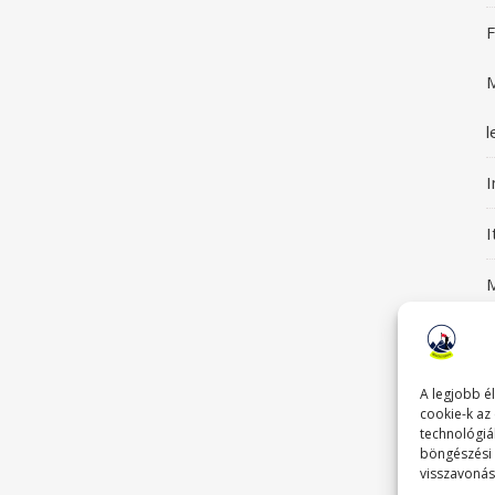
F
M
l
I
M
S
G
A legjobb é
cookie-k az
technológiá
böngészési 
visszavonás
T