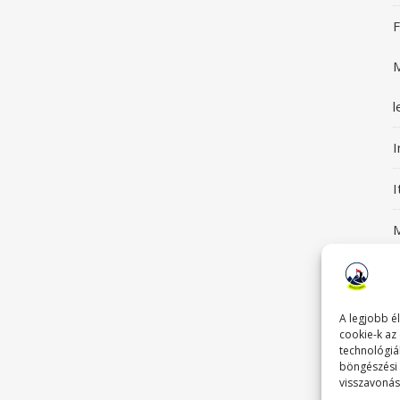
F
M
l
I
M
S
G
A legjobb é
cookie-k az
technológiá
böngészési 
visszavonás
T