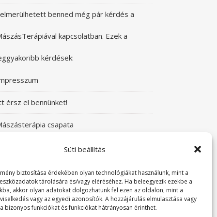
elmerülhetett benned még pár kérdés a
ászásTerápiával kapcsolatban. Ezek a
eggyakoribb kérdések:
Impresszum
tt érsz el bennünket!
ászásterápia csapata
zeretettel üdvözlünk a Mászásterápia oldalán!
Süti beállítás
yere, nézz körül!
lmény biztosítása érdekében olyan technológiákat használunk, mint a
 eszközadatok tárolására és/vagy eléréséhez. Ha beleegyezik ezekbe a
kba, akkor olyan adatokat dolgozhatunk fel ezen az oldalon, mint a
TABUDÖNTÖGETŐ MászásTerápia
viselkedés vagy az egyedi azonosítók. A hozzájárulás elmulasztása vagy
a bizonyos funkciókat és funkciókat hátrányosan érinthet.
örténeteink