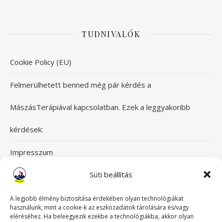
TUDNIVALÓK
Cookie Policy (EU)
Felmerülhetett benned még pár kérdés a
MászásTerápiával kapcsolatban. Ezek a leggyakoribb
kérdések:
Impresszum
Süti beállítás
Itt érsz el bennünket!
Mászásterápia csapata
A legjobb élmény biztosítása érdekében olyan technológiákat
használunk, mint a cookie-k az eszközadatok tárolására és/vagy
eléréséhez. Ha beleegyezik ezekbe a technológiákba, akkor olyan
Szeretettel üdvözlünk a Mászásterápia oldalán! Gyere,