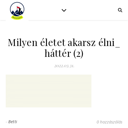
Milyen életet akarsz élni_
háttér (2)
2022.03.31.
-
Betti
0 hozzászólás