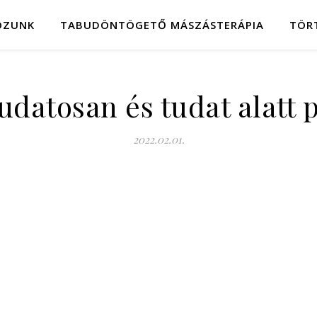
OZUNK
TABUDÖNTÖGETŐ MÁSZÁSTERÁPIA
TÖR
 tudatosan és tudat alatt 
2022.02.01.