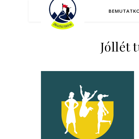
BEMUTATK
Jóllét