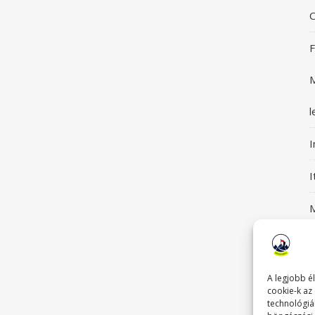
C
F
M
l
I
M
S
G
A legjobb é
cookie-k az
technológiá