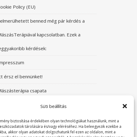
ookie Policy (EU)
elmerülhetett benned még pár kérdés a
ászásTerápiával kapcsolatban. Ezek a
eggyakoribb kérdések:
Impresszum
tt érsz el bennünket!
ászásterápia csapata
zeretettel üdvözlünk a Mászásterápia oldalán!
Süti beállítás
yere, nézz körül!
lmény biztosítása érdekében olyan technológiákat használunk, mint a
 eszközadatok tárolására és/vagy eléréséhez. Ha beleegyezik ezekbe a
kba, akkor olyan adatokat dolgozhatunk fel ezen az oldalon, mint a
TABUDÖNTÖGETŐ MászásTerápia