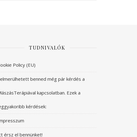
TUDNIVALÓK
ookie Policy (EU)
elmerülhetett benned még pár kérdés a
ászásTerápiával kapcsolatban. Ezek a
eggyakoribb kérdések:
Impresszum
tt érsz el bennünket!