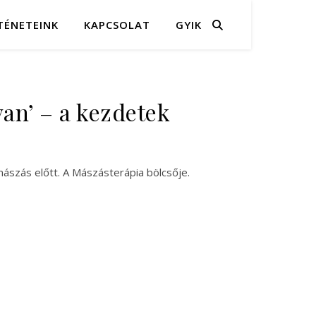
TÉNETEINK
KAPCSOLAT
GYIK
an’ – a kezdetek
 mászás előtt. A Mászásterápia bölcsője.