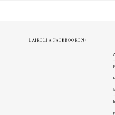
LÁJKOLJ A FACEBOOKON!
C
F
M
l
I