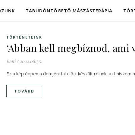
OZUNK
TABUDÖNTÖGETŐ MÁSZÁSTERÁPIA
TÖR
TÖRTÉNETEINK
‘Abban kell megbíznod, ami v
Betti
/
2022.08.30.
Ez a kép éppen a demjéni fal előtt készült rólunk, azt hiszem
TOVÁBB