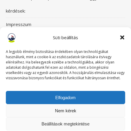
kérdések:
Impresszum
Süti beállítás
Itt érsz el bennünket!
Mászásterápia csapata
A legjobb élmény biztosítása érdekében olyan technológiákat
használunk, mint a cookie-k az eszközadatok tárolására és/vagy
eléréséhez. Ha beleegyezik ezekbe a technológiákba, akkor olyan
Szeretettel üdvözlünk a Mászásterápia oldalán! Gyere,
adatokat dolgozhatunk fel ezen az oldalon, mint a böngészési
viselkedés vagy az egyedi azonosítók. A hozzájárulás elmulasztása vagy
nézz körül!
visszavonása bizonyos funkciókat és funkciókat hátrányosan érinthet.
TABUDÖNTÖGETŐ MászásTerápia
Elfogadom
Történeteink
Nem kérek
Beállítások megtekintése