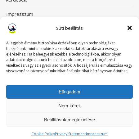
Impresszum
Süti beállítás
Itt érsz el bennünket!
Mászásterápia csapata
A legjobb élmény biztosítása érdekében olyan technológiákat
használunk, mint a cookie-k az eszközadatok tárolására és/vagy
eléréséhez. Ha beleegyezik ezekbe a technológiákba, akkor olyan
Szeretettel üdvözlünk a Mászásterápia oldalán! Gyere,
adatokat dolgozhatunk fel ezen az oldalon, mint a böngészési
viselkedés vagy az egyedi azonosítók. A hozzájárulás elmulasztása vagy
nézz körül!
visszavonása bizonyos funkciókat és funkciókat hátrányosan érinthet.
TABUDÖNTÖGETŐ MászásTerápia
Elfogadom
Történeteink
Nem kérek
Beállítások megtekintése
Ashe a sablont készítette:
WP Royal
.
Cookie Policy
Privacy Statement
Impresszum