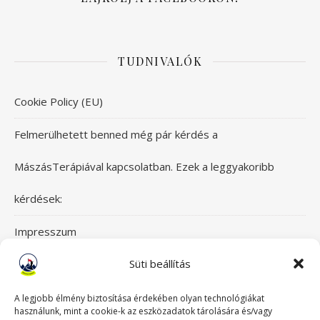
TUDNIVALÓK
Cookie Policy (EU)
Felmerülhetett benned még pár kérdés a
MászásTerápiával kapcsolatban. Ezek a leggyakoribb
kérdések:
Impresszum
Süti beállítás
Itt érsz el bennünket!
Mászásterápia csapata
A legjobb élmény biztosítása érdekében olyan technológiákat
használunk, mint a cookie-k az eszközadatok tárolására és/vagy