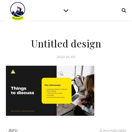
Untitled design
2021.11.10.
-
Betti
0 hozzászólás