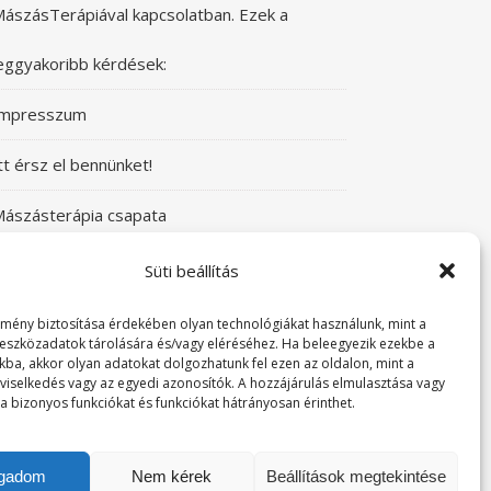
ászásTerápiával kapcsolatban. Ezek a
eggyakoribb kérdések:
Impresszum
tt érsz el bennünket!
ászásterápia csapata
zeretettel üdvözlünk a Mászásterápia oldalán!
Süti beállítás
yere, nézz körül!
lmény biztosítása érdekében olyan technológiákat használunk, mint a
 eszközadatok tárolására és/vagy eléréséhez. Ha beleegyezik ezekbe a
kba, akkor olyan adatokat dolgozhatunk fel ezen az oldalon, mint a
TABUDÖNTÖGETŐ MászásTerápia
viselkedés vagy az egyedi azonosítók. A hozzájárulás elmulasztása vagy
a bizonyos funkciókat és funkciókat hátrányosan érinthet.
örténeteink
ogadom
Nem kérek
Beállítások megtekintése