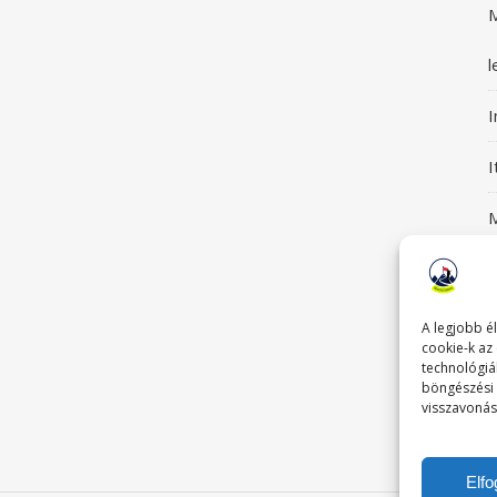
M
l
I
M
S
G
A legjobb é
cookie-k az
technológiá
böngészési 
visszavonás
T
Elf